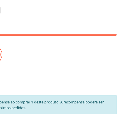
pensa ao comprar 1 deste produto. A recompensa poderá ser
óximos pedidos.