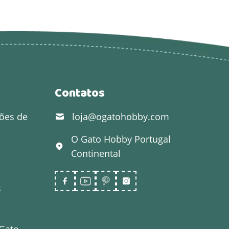
Contatos
ões de
loja@ogatohobby.com
O Gato Hobby
Portugal
Continental
s
 Gato