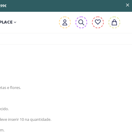
3,99€
PLACE

as e flores.
cido.
eve inserir 10 na quantidade.
cm.