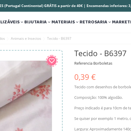
S (Portugal Continental) GRÁTIS a partir de 40€ | Encomendas inferiores: 
LIZÁVEIS
BIJUTARIA
MATERIAIS
RETROSARIA
MARKET




dos
Animais e Insectos
Tecido - B6397
Tecido - B6397
Referencia
Borboletas
0,39 €
Tecido com desenhos de borbolet
Composição: 100% algodão.
Preço indicado é para 10cm de te
Se quiser por exemplo 1 metro, d
Largura: Aproximadamente 140