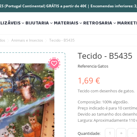
S (Portugal Continental) GRÁTIS a partir de 40€ | Encomendas inferiores: 
LIZÁVEIS
BIJUTARIA
MATERIAIS
RETROSARIA
MARKET




dos
Animais e Insectos
Tecido - B5435
Tecido - B5435
Referencia
Gatos
1,69 €
Tecido com desenhos de gatos.
Composição: 100% algodão.
Preço indicado é para 10 centíme
Devido ao tamanho dos desenhos
Largura: Aproximadamente 110 
+
-
Quantidade: