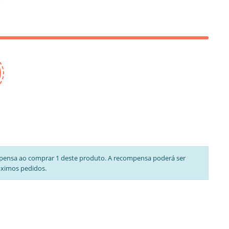
pensa ao comprar 1 deste produto. A recompensa poderá ser
óximos pedidos.