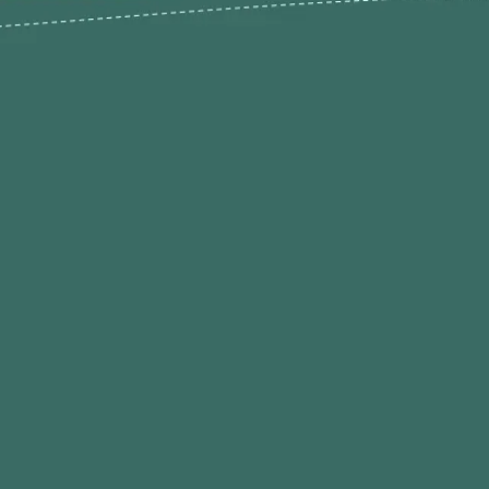
odutos
Envios Devoluções e Opç
Pagamento
rodutos até -50%
Termos de Privacidade
Condições de Utilização
Quem Somos / Contacto
Marketplace
Programa de Afiliados O
Hobby
Contacte-nos