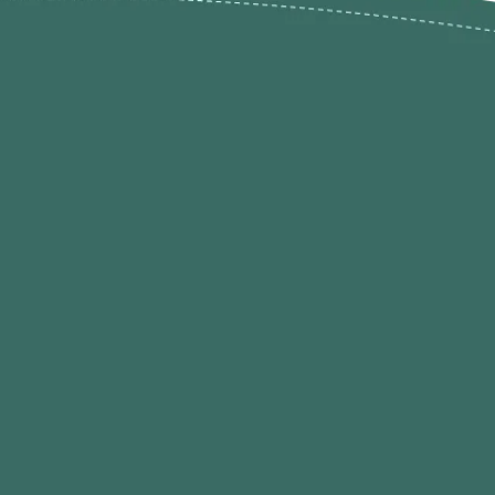
ões de
loja@ogatohobby.com
O Gato Hobby
Portugal
Continental
s
 Gato