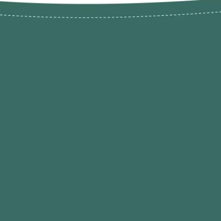
Novos pr
Revenda P
das 9h às 21h