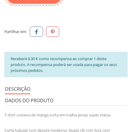
Partilhar em:
Receberá 0,30 € como recompensa ao comprar 1 deste
produto. A recompensa poderá ser usada para pagar os seus
próximos pedidos.
DESCRIÇÃO
DADOS DO PRODUTO
T-shirt unisexo de manga curta em malha jersey super macia.
Corte tubular com decote moderno. Duplo rib com licra com