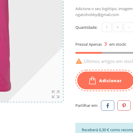
Adicione o seu logótipo, imagem
ogatohobby@gmail.com
+
-
Quantidade:
3
Pressa! Apenas
em stock!

Últimos artigos em stoc
Adicionar
Partilhar em:
Receberá 0,30 € como recom