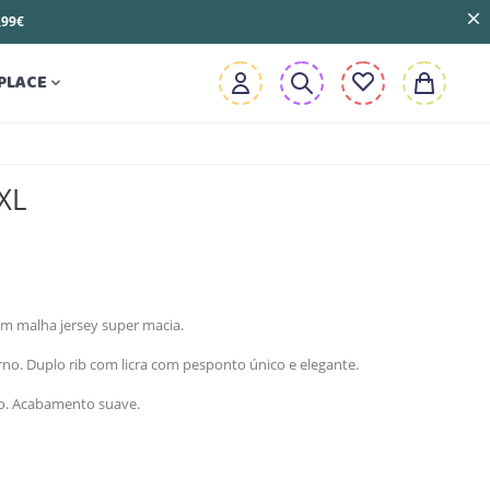
3,99€
PLACE

 XL
em malha jersey super macia.
o. Duplo rib com licra com pesponto único e elegante.
o. Acabamento suave.