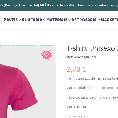
S (Portugal Continental) GRÁTIS a partir de 40€ | Encomendas inferiores: 
LIZÁVEIS
BIJUTARIA
MATERIAIS
RETROSARIA
MARKET




T-shirt Unisexo
Referencia
MK022C
3,79 €
T-shirt unisexo de manga curta 
Corte tubular com decote modern
Tapa costuras de ombro a ombr
Cor: Fuchsia.
Tamanho: XL.