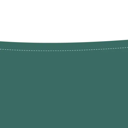
Novos pr
Revenda P
das 9h às 21h