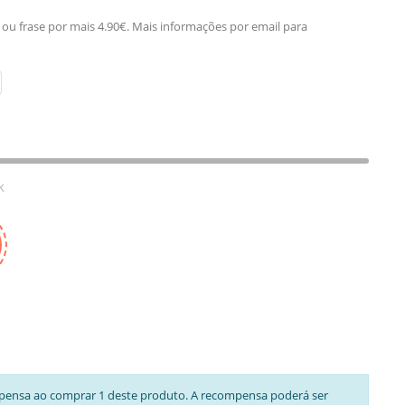
 ou frase por mais 4.90€. Mais informações por email para
k
pensa ao comprar 1 deste produto. A recompensa poderá ser