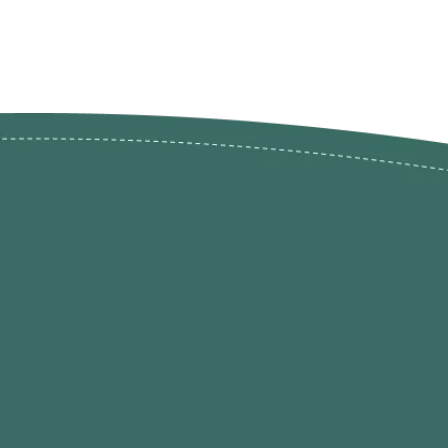
ões de
loja@ogatohobby.com
O Gato Hobby
Portugal
Continental
s