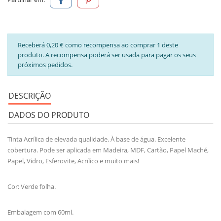
Receberá 0,20 € como recompensa ao comprar 1 deste
produto. A recompensa poderá ser usada para pagar os seus
próximos pedidos.
DESCRIÇÃO
DADOS DO PRODUTO
Tinta Acrílica de elevada qualidade. À base de água. Excelente
cobertura. Pode ser aplicada em Madeira, MDF, Cartão, Papel Maché,
Papel, Vidro, Esferovite, Acrílico e muito mais!
Cor: Verde folha.
Embalagem com 60ml.