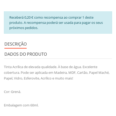
Receberá 0,20 € como recompensa ao comprar 1 deste
produto. A recompensa poderá ser usada para pagar os seus
próximos pedidos.
DESCRIÇÃO
DADOS DO PRODUTO
Tinta Acrílica de elevada qualidade. À base de água. Excelente
cobertura. Pode ser aplicada em Madeira, MDF, Cartão, Papel Maché,
Papel, Vidro, Esferovite, Acrílico e muito mais!
Cor: Grená.
Embalagem com 60ml.