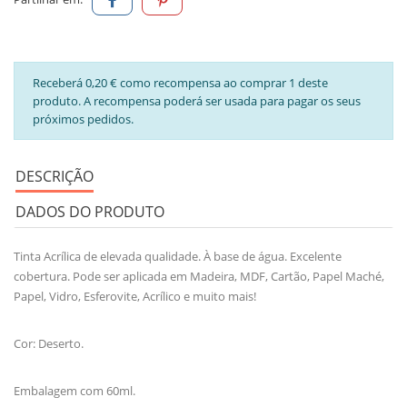
Receberá 0,20 € como recompensa ao comprar 1 deste
produto. A recompensa poderá ser usada para pagar os seus
próximos pedidos.
DESCRIÇÃO
DADOS DO PRODUTO
Tinta Acrílica de elevada qualidade. À base de água. Excelente
cobertura. Pode ser aplicada em Madeira, MDF, Cartão, Papel Maché,
Papel, Vidro, Esferovite, Acrílico e muito mais!
Cor: Deserto.
Embalagem com 60ml.