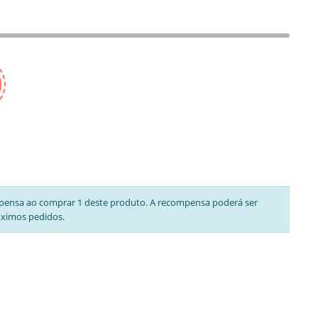
pensa ao comprar 1 deste produto. A recompensa poderá ser
óximos pedidos.