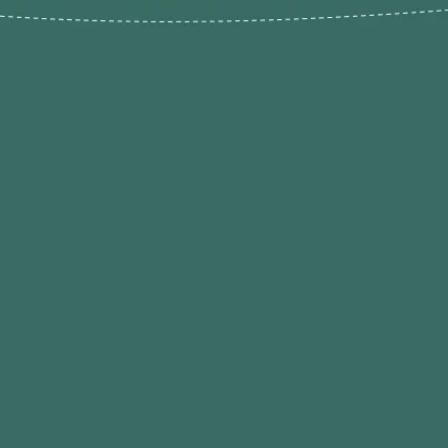
Novos pr
Revenda P
das 9h às 21h