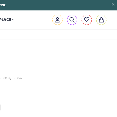
3,99€
PLACE

he e aguarela.