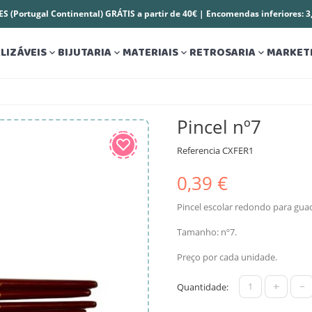
S (Portugal Continental) GRÁTIS a partir de 40€ | Encomendas inferiores: 
LIZÁVEIS
BIJUTARIA
MATERIAIS
RETROSARIA
MARKET




Pincel nº7
Referencia
CXFER1
0,39 €
Pincel escolar redondo para guac
Tamanho: nº7.
Preço por cada unidade.
+
-
Quantidade: