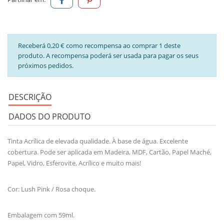
Receberá 0,20 € como recompensa ao comprar 1 deste
produto. A recompensa poderá ser usada para pagar os seus
próximos pedidos.
DESCRIÇÃO
DADOS DO PRODUTO
Tinta Acrílica de elevada qualidade. À base de água. Excelente
cobertura. Pode ser aplicada em Madeira, MDF, Cartão, Papel Maché,
Papel, Vidro, Esferovite, Acrílico e muito mais!
Cor: Lush Pink / Rosa choque.
Embalagem com 59ml.