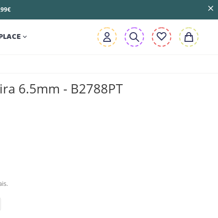
3,99€
PLACE

eira 6.5mm - B2788PT
is.