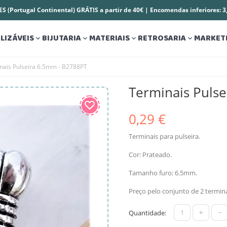
S (Portugal Continental) GRÁTIS a partir de 40€ | Encomendas inferiores: 
LIZÁVEIS
BIJUTARIA
MATERIAIS
RETROSARIA
MARKET




nais Pulseira 6.5mm - B2788PT
Terminais Puls
0,29 €
Terminais para pulseira.
Cor: Prateado.
Tamanho furo: 6.5mm.
Preço pelo conjunto de 2 termina
+
-
Quantidade: