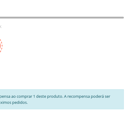
k
pensa ao comprar 1 deste produto. A recompensa poderá ser
óximos pedidos.