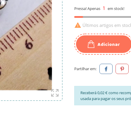
1
Pressa! Apenas
em stock!

Últimos artigos em stoc
Adicionar
Partilhar em:
Receberá 0,02 € como recom
usada para pagar os seus pr