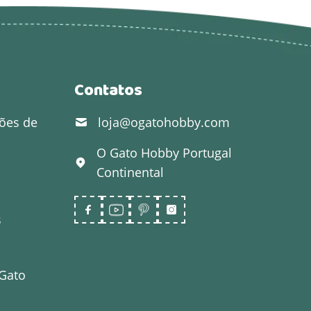
Contatos
ões de
loja@ogatohobby.com
O Gato Hobby
Portugal
Continental
s
 Gato