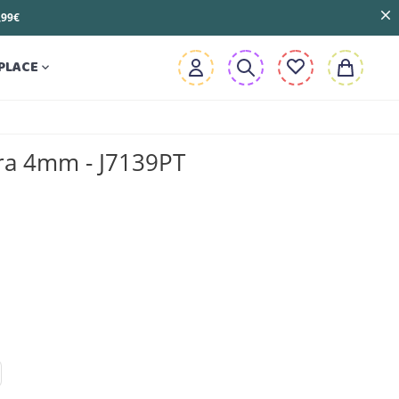
3,99€
PLACE

ira 4mm - J7139PT