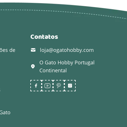
Contatos
ões de
loja@ogatohobby.com
O Gato Hobby
Portugal
Continental
s
 Gato