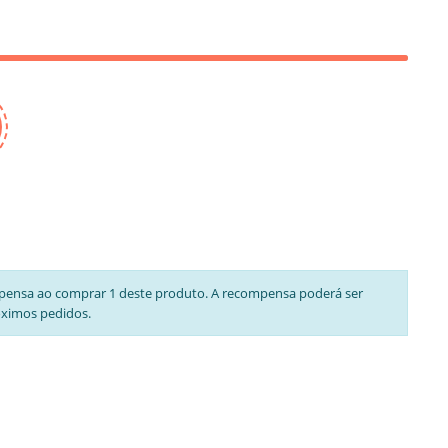
pensa ao comprar 1 deste produto. A recompensa poderá ser
óximos pedidos.