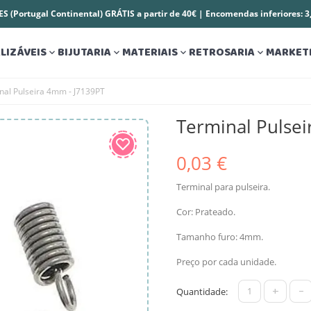
S (Portugal Continental) GRÁTIS a partir de 40€ | Encomendas inferiores: 
LIZÁVEIS
BIJUTARIA
MATERIAIS
RETROSARIA
MARKET




nal Pulseira 4mm - J7139PT
Terminal Pulse
0,03 €
Terminal para pulseira.
Cor: Prateado.
Tamanho furo: 4mm.
Preço por cada unidade.
+
-
Quantidade: