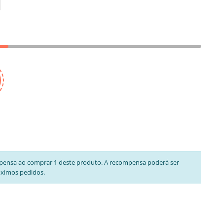
pensa ao comprar 1 deste produto. A recompensa poderá ser
óximos pedidos.