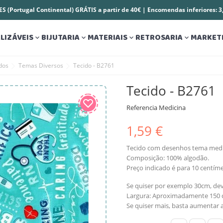
S (Portugal Continental) GRÁTIS a partir de 40€ | Encomendas inferiores: 
LIZÁVEIS
BIJUTARIA
MATERIAIS
RETROSARIA
MARKET




dos
Temas Diversos
Tecido - B2761
Tecido - B2761
Referencia
Medicina
1,59 €
Tecido com desenhos tema medi
Composição: 100% algodão.
Preço indicado é para 10 centíme
Se quiser por exemplo 30cm, dev
Largura: Aproximadamente 150 c
Se quiser mais, basta aumentar a