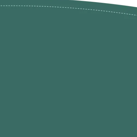
ões de
loja@ogatohobby.com
O Gato Hobby
Portugal
Continental
s
 Gato