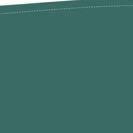
odutos
Envios Devoluções e Opç
Pagamento
rodutos até -50%
Termos de Privacidade
Condições de Utilização
Quem Somos / Contacto
Marketplace
Programa de Afiliados O
Hobby
Contacte-nos