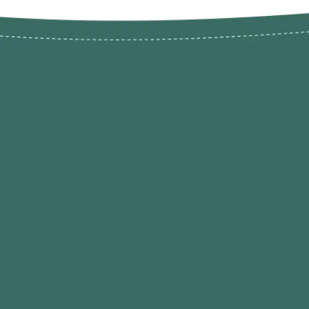
Novos pr
Revenda P
das 9h às 21h