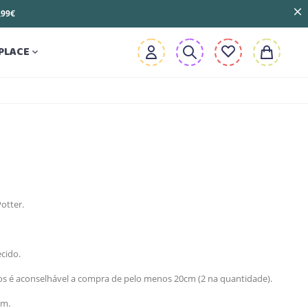
3,99€
PLACE

otter.
cido.
 é aconselhável a compra de pelo menos 20cm (2 na quantidade).
cm.