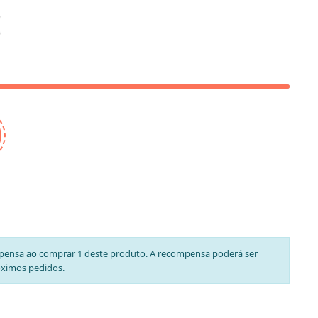
pensa ao comprar 1 deste produto. A recompensa poderá ser
óximos pedidos.