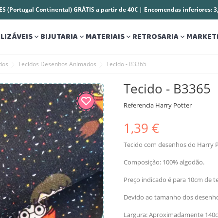
S (Portugal Continental) GRÁTIS a partir de 40€ | Encomendas inferiores: 
LIZÁVEIS
BIJUTARIA
MATERIAIS
RETROSARIA
MARKET




dos
Tecidos Desenhos Animados
Tecido - B3365
Tecido - B3365
Referencia
Harry Potter
1,39 €
Tecido com desenhos do Harry P
Composição: 100% algodão.
Preço indicado é para 10cm de te
Devido ao tamanho dos desenhos
Largura: Aproximadamente 140