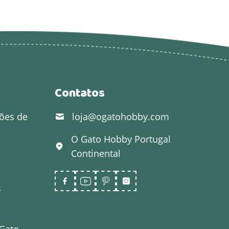
Contatos
ões de
loja@ogatohobby.com
O Gato Hobby
Portugal
Continental
s
 Gato