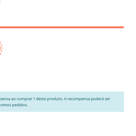
pensa ao comprar 1 deste produto. A recompensa poderá ser
óximos pedidos.