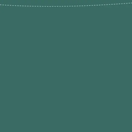
Novos pr
Revenda P
das 9h às 21h