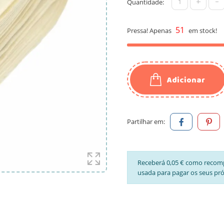
+
-
Quantidade:
51
Pressa! Apenas
em stock!
Adicionar
Partilhar em:
Receberá 0,05 € como recom
usada para pagar os seus pr