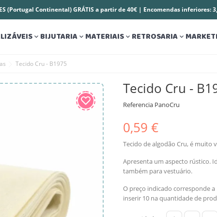
S (Portugal Continental) GRÁTIS a partir de 40€ | Encomendas inferiores: 
LIZÁVEIS
BIJUTARIA
MATERIAIS
RETROSARIA
MARKET




sas
Tecido Cru - B1975
Tecido Cru - B1
Referencia
PanoCru
0,59 €
Tecido de algodão Cru, é muito ve
Apresenta um aspecto rústico. I
também para vestuário.
O preço indicado corresponde a
inserir 10 na quantidade de prod