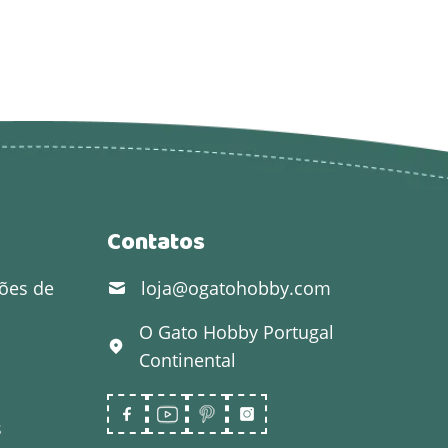
Contatos
ões de
loja@ogatohobby.com
O Gato Hobby
Portugal
Continental
s