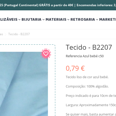
S (Portugal Continental) GRÁTIS a partir de 40€ | Encomendas inferiores: 
LIZÁVEIS
BIJUTARIA
MATERIAIS
RETROSARIA
MARKET




sas
Tecido - B2207
Tecido - B2207
Referencia
Azul bebé c50
0,79 €
Tecido liso de cor azul bebé.
Composição: 100% algodão.
Preço indicado é para 10cm de te
Largura: Aproximadamente 150c
Se quiser mais, basta aumentar a