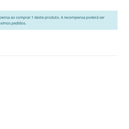
pensa ao comprar 1 deste produto. A recompensa poderá ser
óximos pedidos.