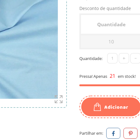
Desconto de quantidade
Quantidade
10
+
-
Quantidade:
21
Pressa! Apenas
em stock!
Adicionar
Partilhar em: