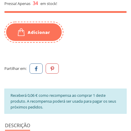
34
Pressa! Apenas
em stock!
Adicionar
Partilhar em:
Receberá 0,06 € como recompensa ao comprar 1 deste
produto. A recompensa poderá ser usada para pagar os seus
próximos pedidos.
DESCRIÇÃO