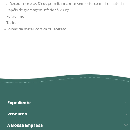
La Décoratrice e os D'cos permitam cortar sem esforço muito material:
- Papéis de gramagem inferior à 280gr
- Feltro fino
- Tecidos
- Folhas de metal, cortiça ou acetato
Expediente
Produtos
A Nossa Empresa