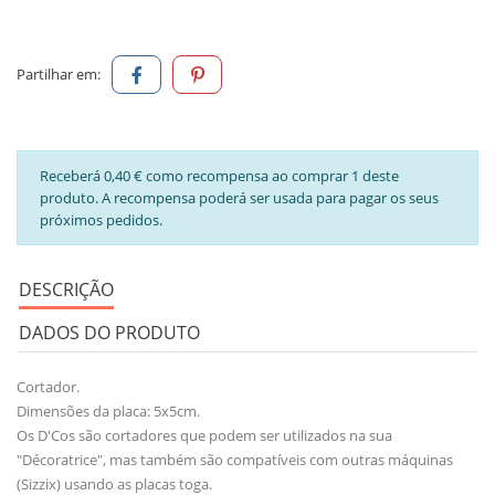
Partilhar em:
Receberá 0,40 € como recompensa ao comprar 1 deste
produto. A recompensa poderá ser usada para pagar os seus
próximos pedidos.
DESCRIÇÃO
DADOS DO PRODUTO
Cortador.
Dimensões da placa: 5x5cm.
Os D'Cos são cortadores que podem ser utilizados na sua
"Décoratrice", mas também são compatíveis com outras máquinas
(Sizzix) usando as placas toga.