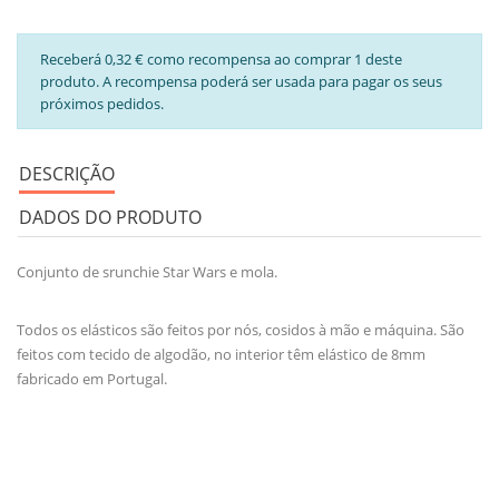
Receberá 0,32 € como recompensa ao comprar 1 deste
produto. A recompensa poderá ser usada para pagar os seus
próximos pedidos.
DESCRIÇÃO
DADOS DO PRODUTO
Conjunto de srunchie Star Wars e mola.
Todos os elásticos são feitos por nós, cosidos à mão e máquina. São
feitos com tecido de algodão, no interior têm elástico de 8mm
fabricado em Portugal.