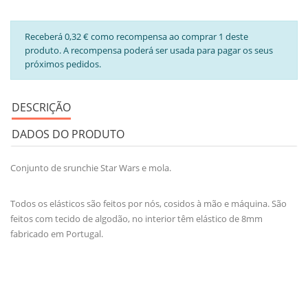
Receberá 0,32 € como recompensa ao comprar 1 deste
produto. A recompensa poderá ser usada para pagar os seus
próximos pedidos.
DESCRIÇÃO
DADOS DO PRODUTO
Conjunto de srunchie Star Wars e mola.
Todos os elásticos são feitos por nós, cosidos à mão e máquina. São
feitos com tecido de algodão, no interior têm elástico de 8mm
fabricado em Portugal.