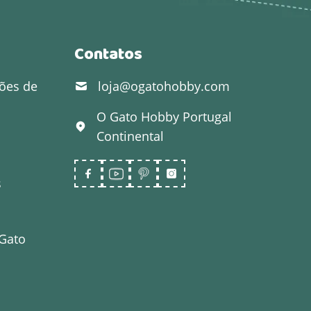
Contatos
ões de
loja@ogatohobby.com
O Gato Hobby
Portugal
Continental
s
 Gato