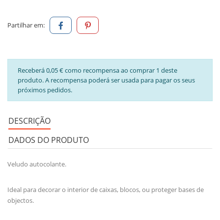
Partilhar em:
Receberá 0,05 € como recompensa ao comprar 1 deste
produto. A recompensa poderá ser usada para pagar os seus
próximos pedidos.
DESCRIÇÃO
DADOS DO PRODUTO
Veludo autocolante.
Ideal para decorar o interior de caixas, blocos, ou proteger bases de
objectos.