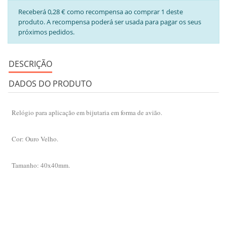
Receberá 0,28 € como recompensa ao comprar 1 deste
produto. A recompensa poderá ser usada para pagar os seus
próximos pedidos.
DESCRIÇÃO
DADOS DO PRODUTO
Relógio para aplicação em bijutaria em forma de avião.
Cor: Ouro Velho.
Tamanho: 40x40mm.