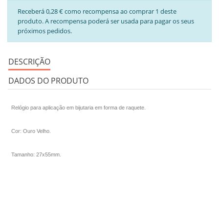
Receberá 0,28 € como recompensa ao comprar 1 deste
produto. A recompensa poderá ser usada para pagar os seus
próximos pedidos.
DESCRIÇÃO
DADOS DO PRODUTO
Relógio para aplicação em bijutaria em forma de raquete.
Cor: Ouro Velho.
Tamanho: 27x55mm.