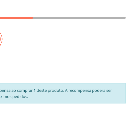
pensa ao comprar 1 deste produto. A recompensa poderá ser
óximos pedidos.