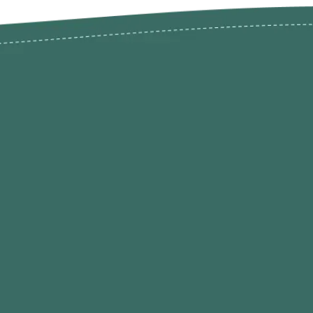
odutos
Envios Devoluções e Opç
Pagamento
rodutos até -50%
Termos de Privacidade
Condições de Utilização
Quem Somos / Contacto
Marketplace
Programa de Afiliados O
Hobby