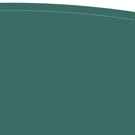
ões de
loja@ogatohobby.com
O Gato Hobby
Portugal
Continental
s
 Gato