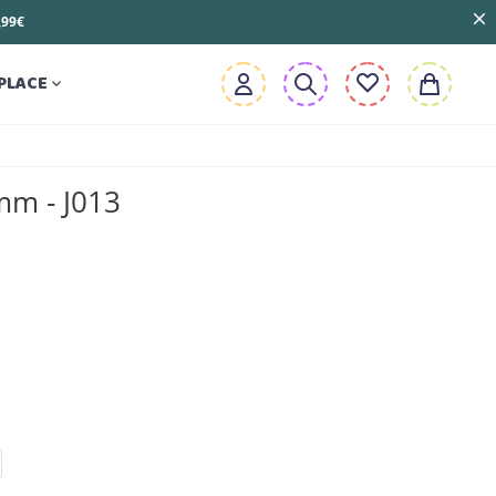
3,99€
PLACE

m - J013