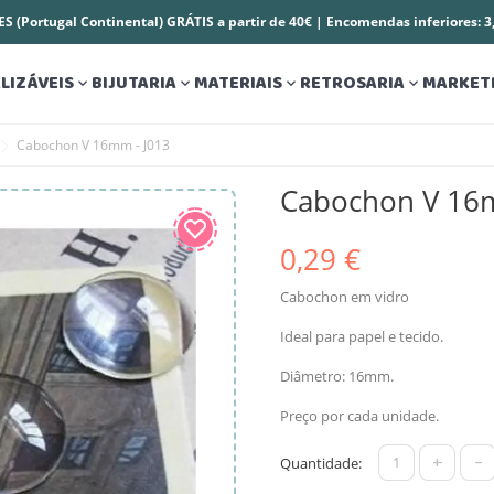
S (Portugal Continental) GRÁTIS a partir de 40€ | Encomendas inferiores: 
LIZÁVEIS
BIJUTARIA
MATERIAIS
RETROSARIA
MARKET




Cabochon V 16mm - J013
Cabochon V 16m
0,29 €
Cabochon em vidro
Ideal para papel e tecido.
Diâmetro: 16mm.
Preço por cada unidade.
+
-
Quantidade: