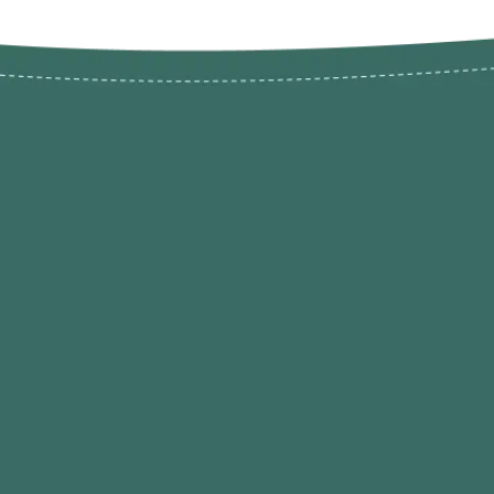
Novos pr
Revenda P
das 9h às 21h