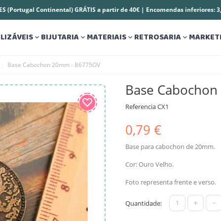
S (Portugal Continental) GRÁTIS a partir de 40€ | Encomendas inferiores: 
LIZÁVEIS
BIJUTARIA
MATERIAIS
RETROSARIA
MARKET




Base Cabochon 20mm - B6775OV
Base Cabochon
Referencia
CX1
0,79 €
Base para cabochon de 20mm.
Cor: Ouro Velho.
Foto representa frente e verso.
+
-
Quantidade: