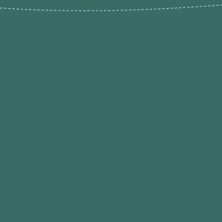
Novos pr
Revenda P
das 9h às 21h