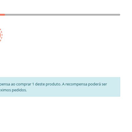
pensa ao comprar 1 deste produto. A recompensa poderá ser
óximos pedidos.