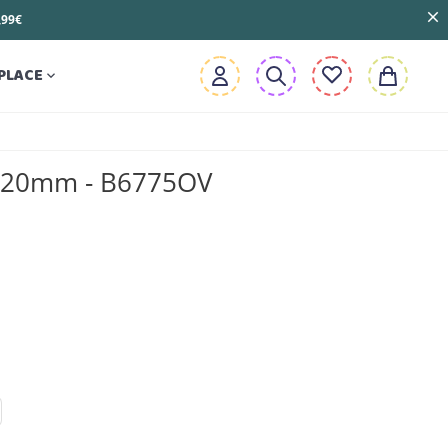
3,99€
PLACE

 20mm - B6775OV