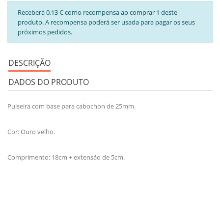
Receberá 0,13 € como recompensa ao comprar 1 deste
produto. A recompensa poderá ser usada para pagar os seus
próximos pedidos.
DESCRIÇÃO
DADOS DO PRODUTO
Pulseira com base para cabochon de 25mm.
Cor: Ouro velho.
Comprimento: 18cm + extensão de 5cm.