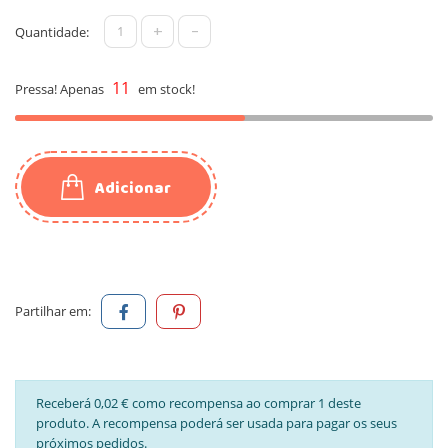
+
-
Quantidade:
11
Pressa! Apenas
em stock!
Adicionar
Partilhar em:
Receberá 0,02 € como recompensa ao comprar 1 deste
produto. A recompensa poderá ser usada para pagar os seus
próximos pedidos.