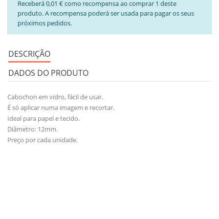
Receberá 0,01 € como recompensa ao comprar 1 deste
produto. A recompensa poderá ser usada para pagar os seus
próximos pedidos.
DESCRIÇÃO
DADOS DO PRODUTO
Cabochon em vidro, fácil de usar.
É só aplicar numa imagem e recortar.
Ideal para papel e tecido.
Diâmetro: 12mm.
Preço por cada unidade.