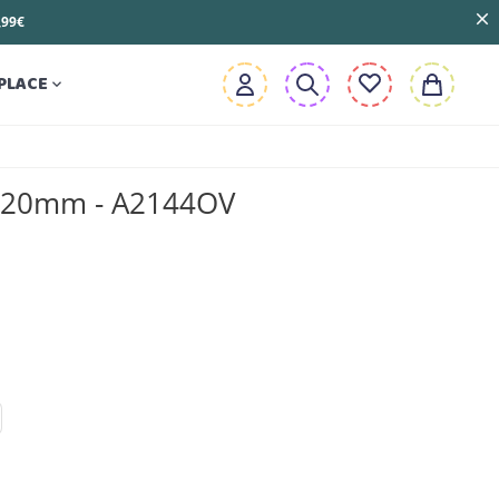
3,99€
PLACE

 20mm - A2144OV