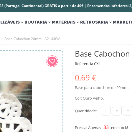
S (Portugal Continental) GRÁTIS a partir de 40€ | Encomendas inferiores: 
LIZÁVEIS
BIJUTARIA
MATERIAIS
RETROSARIA
MARKET




Base Cabochon 20mm - A2144OV
Base Cabochon
Referencia
CX1
0,69 €
Base para cabochon de 20mm.
Cor: Ouro Velho.
+
-
Quantidade:
33
Pressa! Apenas
em stock!