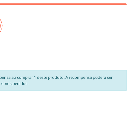
pensa ao comprar 1 deste produto. A recompensa poderá ser
óximos pedidos.