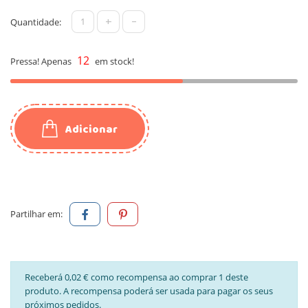
+
-
Quantidade:
12
Pressa! Apenas
em stock!
Adicionar
Partilhar em:
Receberá 0,02 € como recompensa ao comprar 1 deste
produto. A recompensa poderá ser usada para pagar os seus
próximos pedidos.