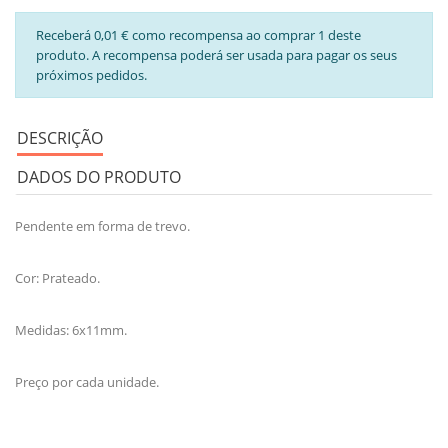
Receberá 0,01 € como recompensa ao comprar 1 deste
produto. A recompensa poderá ser usada para pagar os seus
próximos pedidos.
DESCRIÇÃO
DADOS DO PRODUTO
Pendente em forma de trevo.
Cor: Prateado.
Medidas: 6x11mm.
Preço por cada unidade.