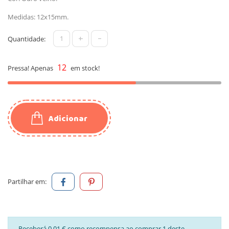
Medidas: 12x15mm.
+
-
Quantidade:
12
Pressa! Apenas
em stock!
Adicionar
Partilhar em:
Receberá 0,01 € como recompensa ao comprar 1 deste