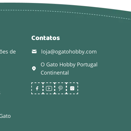
Contatos
ões de
loja@ogatohobby.com
O Gato Hobby
Portugal
Continental
s
 Gato