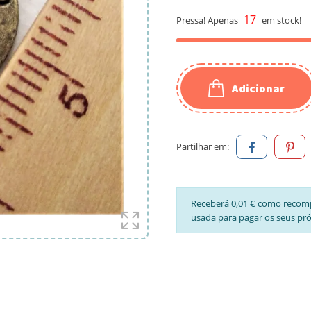
17
Pressa! Apenas
em stock!
Adicionar
Partilhar em:
Receberá 0,01 € como recom
usada para pagar os seus pr