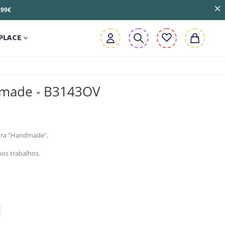
3,99€
PLACE

made - B3143OV
tura "Handmade".
nos trabalhos.