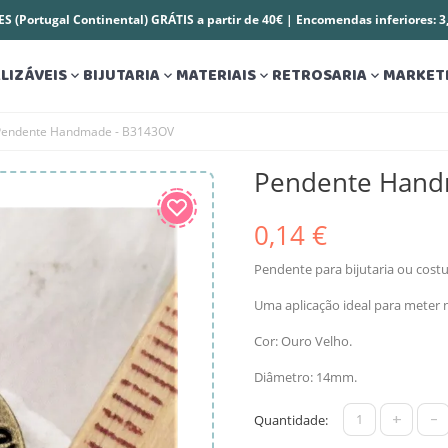
S (Portugal Continental) GRÁTIS a partir de 40€ | Encomendas inferiores: 
LIZÁVEIS
BIJUTARIA
MATERIAIS
RETROSARIA
MARKET




Pendente Handmade - B3143OV
Pendente Hand
0,14 €
Pendente para bijutaria ou cos
Uma aplicação ideal para meter 
Cor: Ouro Velho.
Diâmetro: 14mm.
+
-
Quantidade: