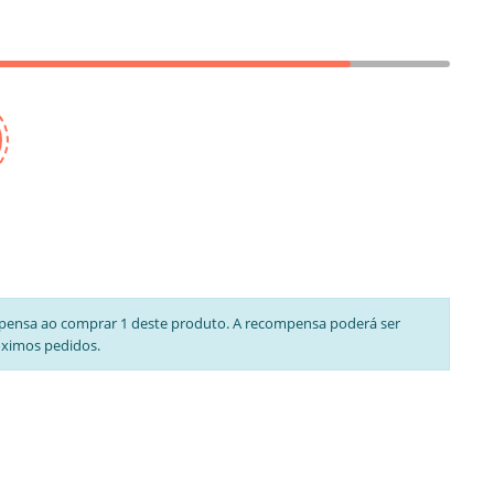
pensa ao comprar 1 deste produto. A recompensa poderá ser
óximos pedidos.