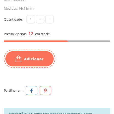
Medidas: 14x18mm.
+
-
Quantidade:
12
Pressa! Apenas
em stock!
Adicionar
Partilhar em:
Receberá 0,02 € como recompensa ao comprar 1 deste