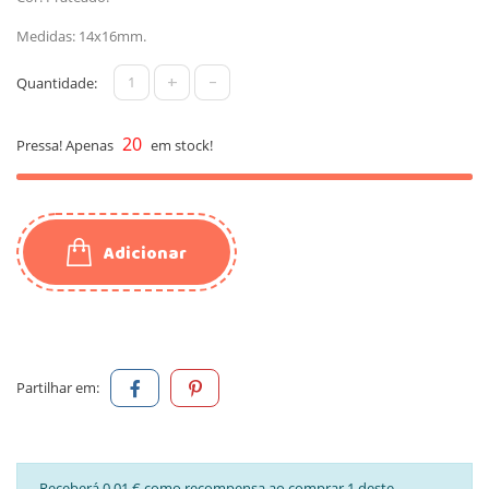
Medidas: 14x16mm.
+
-
Quantidade:
20
Pressa! Apenas
em stock!
Adicionar
Partilhar em:
Receberá 0,01 € como recompensa ao comprar 1 deste