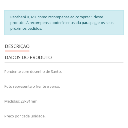
Receberá 0,02 € como recompensa ao comprar 1 deste
produto. A recompensa poderá ser usada para pagar os seus
próximos pedidos.
DESCRIÇÃO
DADOS DO PRODUTO
Pendente com desenho de Santo.
Foto representa o frente e verso.
Medidas: 28x31mm.
Preço por cada unidade.