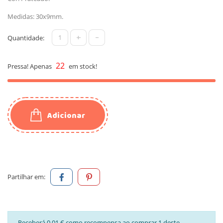
Medidas: 30x9mm.
+
-
Quantidade:
22
Pressa! Apenas
em stock!
Adicionar
Partilhar em:
Receberá 0,01 € como recompensa ao comprar 1 deste