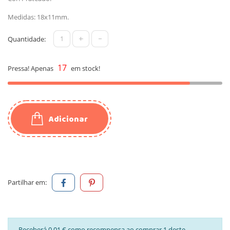
Medidas: 18x11mm.
+
-
Quantidade:
17
Pressa! Apenas
em stock!
Adicionar
Partilhar em:
Receberá 0,01 € como recompensa ao comprar 1 deste