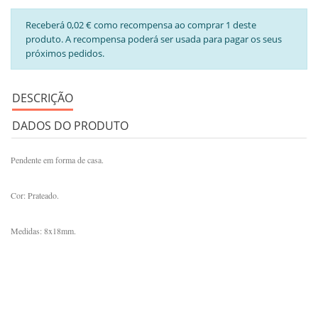
Receberá 0,02 € como recompensa ao comprar 1 deste
produto. A recompensa poderá ser usada para pagar os seus
próximos pedidos.
DESCRIÇÃO
DADOS DO PRODUTO
Pendente em forma de casa.
Cor: Prateado.
Medidas: 8x18mm.