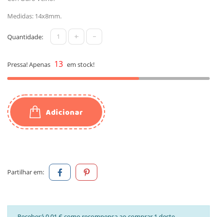
Medidas: 14x8mm.
+
-
Quantidade:
13
Pressa! Apenas
em stock!
Adicionar
Partilhar em:
Receberá 0,01 € como recompensa ao comprar 1 deste