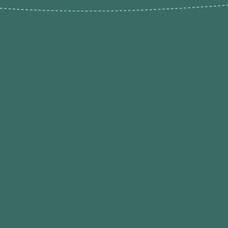
Novos pr
Revenda P
das 9h às 21h