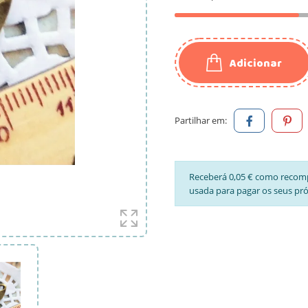
Adicionar
Partilhar em:
Receberá 0,05 € como recom
usada para pagar os seus pr