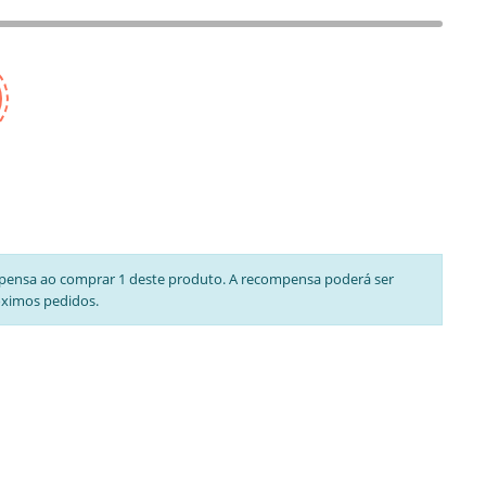
pensa ao comprar 1 deste produto. A recompensa poderá ser
óximos pedidos.