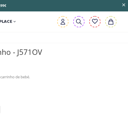
3,99€
PLACE

nho - J571OV
carrinho de bebé.