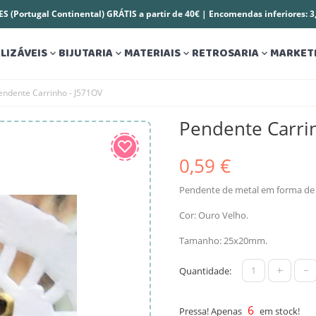
S (Portugal Continental) GRÁTIS a partir de 40€ | Encomendas inferiores: 
LIZÁVEIS
BIJUTARIA
MATERIAIS
RETROSARIA
MARKET




endente Carrinho - J571OV
Pendente Carri
0,59 €
Pendente de metal em forma de 
Cor: Ouro Velho.
Tamanho: 25x20mm.
+
-
Quantidade:
6
Pressa! Apenas
em stock!