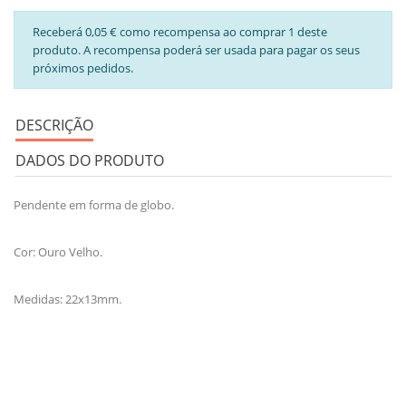
Receberá 0,05 € como recompensa ao comprar 1 deste
produto. A recompensa poderá ser usada para pagar os seus
próximos pedidos.
DESCRIÇÃO
DADOS DO PRODUTO
Pendente em forma de globo.
Cor: Ouro Velho.
Medidas: 22x13mm.