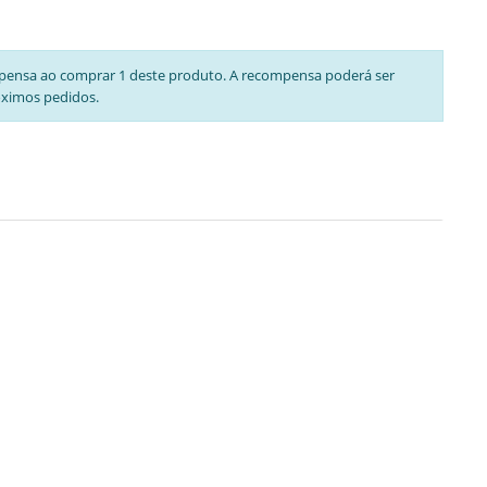
pensa ao comprar 1 deste produto. A recompensa poderá ser
óximos pedidos.