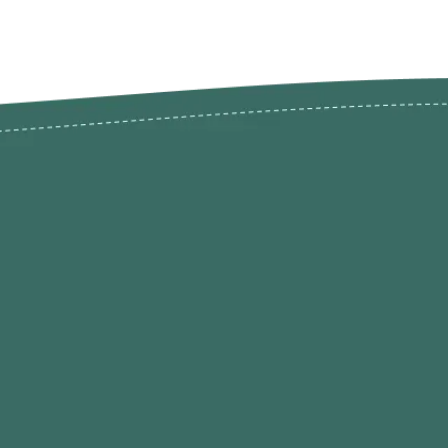
odutos
Envios Devoluções e Opç
Pagamento
rodutos até -50%
Termos de Privacidade
Condições de Utilização
Quem Somos / Contacto
Marketplace