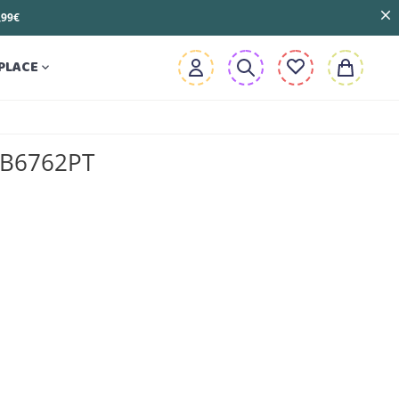
3,99€
PLACE

 B6762PT