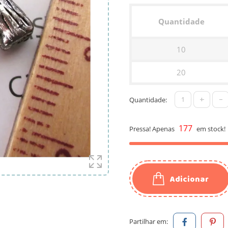
Quantidade
10
20
+
-
Quantidade:
177
Pressa! Apenas
em stock!
Adicionar
Partilhar em: