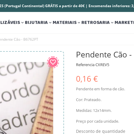
S (Portugal Continental) GRÁTIS a partir de 40€ | Encomendas inferiores: 
LIZÁVEIS
BIJUTARIA
MATERIAIS
RETROSARIA
MARKET




endente Cão - B6762PT
Pendente Cão -
Referencia
CXREV5
0,16 €
Pendente em forma de cão.
Cor: Prateado.
Medidas: 12x14mm.
Preço por cada unidade.
Desconto de quantidade