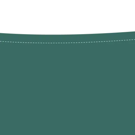
Novos pr
Revenda P
das 9h às 21h