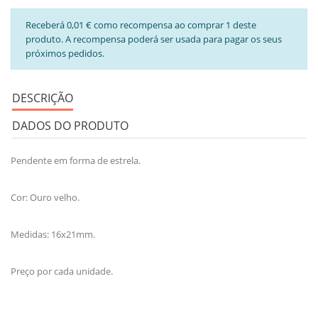
Receberá 0,01 € como recompensa ao comprar 1 deste
produto. A recompensa poderá ser usada para pagar os seus
próximos pedidos.
DESCRIÇÃO
DADOS DO PRODUTO
Pendente em forma de estrela.
Cor: Ouro velho.
Medidas: 16x21mm.
Preço por cada unidade.