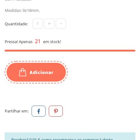
Medidas: 9x18mm.
+
-
Quantidade:
21
Pressa! Apenas
em stock!
Adicionar
Partilhar em:
Receberá 0,01 € como recompensa ao comprar 1 deste