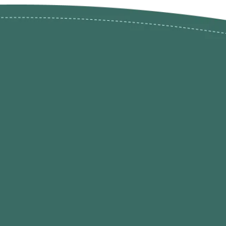
ões de
loja@ogatohobby.com
O Gato Hobby
Portugal
Continental
s
 Gato