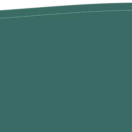
odutos
Envios Devoluções e Opç
Pagamento
rodutos até -50%
Termos de Privacidade
Condições de Utilização
Quem Somos / Contacto
Marketplace
Programa de Afiliados O
Hobby