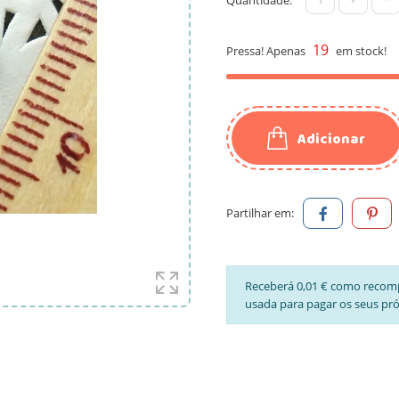
19
Pressa! Apenas
em stock!
Adicionar
Partilhar em:
Receberá 0,01 € como recom
usada para pagar os seus pr