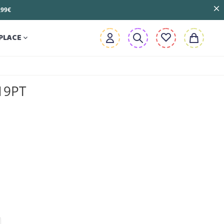
3,99€
PLACE

19PT