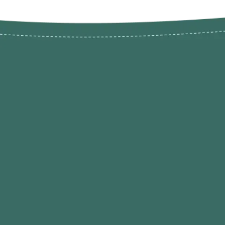
Novos pr
Revenda P
das 9h às 21h