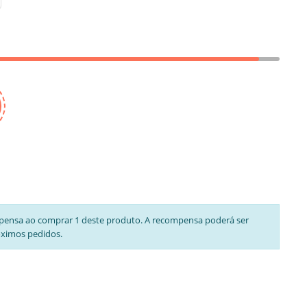
pensa ao comprar 1 deste produto. A recompensa poderá ser
óximos pedidos.