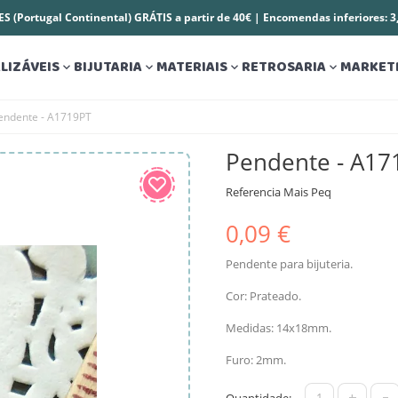
S (Portugal Continental) GRÁTIS a partir de 40€ | Encomendas inferiores: 
LIZÁVEIS
BIJUTARIA
MATERIAIS
RETROSARIA
MARKET




endente - A1719PT
Pendente - A17
Referencia
Mais Peq
0,09 €
Pendente para bijuteria.
Cor: Prateado.
Medidas: 14x18mm.
Furo: 2mm.
+
-
Quantidade: