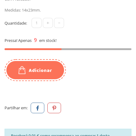
Medidas: 14x23mm.
+
-
Quantidade:
9
Pressa! Apenas
em stock!
Adicionar
Partilhar em:
Receberá 0,01 € como recompensa ao comprar 1 deste