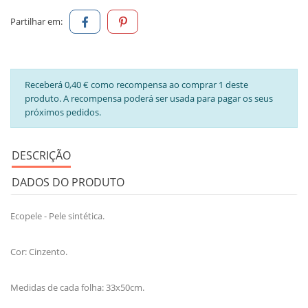
Partilhar em:
Receberá 0,40 € como recompensa ao comprar 1 deste
produto. A recompensa poderá ser usada para pagar os seus
próximos pedidos.
DESCRIÇÃO
DADOS DO PRODUTO
Ecopele - Pele sintética.
Cor: Cinzento.
Medidas de cada folha: 33x50cm.