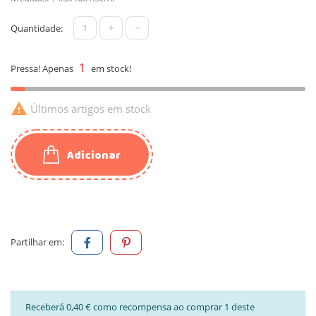
+
-
Quantidade:
1
Pressa! Apenas
em stock!

Últimos artigos em stock
Adicionar
Partilhar em:
Receberá 0,40 € como recompensa ao comprar 1 deste