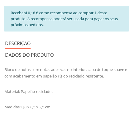
Receberá 0,16 € como recompensa ao comprar 1 deste
produto. A recompensa poderá ser usada para pagar os seus
próximos pedidos.
DESCRIÇÃO
DADOS DO PRODUTO
Bloco de notas com notas adesivas no interior, capa de toque suave e
com acabamento em papelão rígido reciclado resistente.
Material: Papelão reciclado.
Medidas: 0,8 x 8,5 x 2,5 cm.